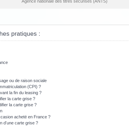
Agence nationale des titres sécurisés (ANTS)
ches pratiques :
rance
sage ou de raison sociale
'immatriculation (CPI) ?
vant la fin du leasing ?
ier la carte grise ?
ier la carte grise ?
on
casion acheté en France ?
n d'une carte grise ?