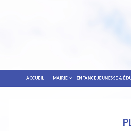
Passez
au
contenu
ACCUEIL
MAIRIE
ENFANCE JEUNESSE & ÉD
P