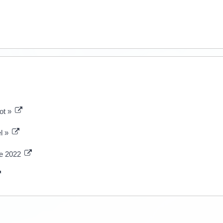
lot »
el »
de 2022