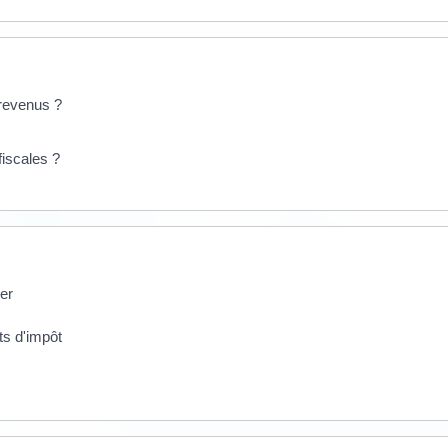
 revenus ?
fiscales ?
rer
ts d'impôt