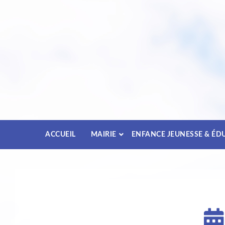
Passez
au
contenu
ACCUEIL
MAIRIE
ENFANCE JEUNESSE & ÉD