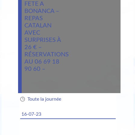
FETE A
BONANCA –
REPAS
CATALAN
AVEC
SURPRISES À
26 € –
RÉSERVATIONS
AU 06 69 18
90 60 –
Toute la journée
16-07-23