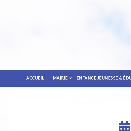
Passez
au
contenu
ACCUEIL
MAIRIE
ENFANCE JEUNESSE & ÉD