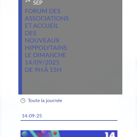
14
SEP
FORUM DES
ASSOCIATIONS
ET ACCUEIL
DES
NOUVEAUX
HIPPOLYTAINS
LE DIMANCHE
14/09/2025
DE 9H À 15H
Toute la journée
14-09-25