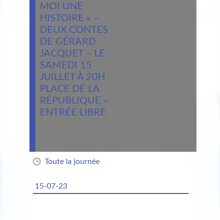
MOI UNE
HISTOIRE » –
DEUX CONTES
DE GÉRARD
JACQUET – LE
SAMEDI 15
JUILLET À 20H
PLACE DE LA
RÉPUBLIQUE –
ENTRÉE LIBRE
Toute la journée
15-07-23