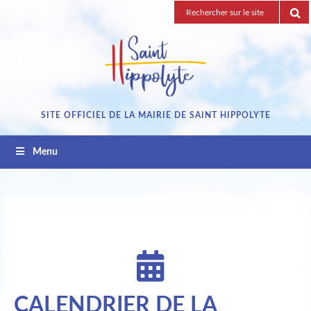
Passez
Recherche
au
pour
contenu
:
SITE OFFICIEL DE LA MAIRIE DE SAINT HIPPOLYTE
Menu
CALENDRIER DE LA