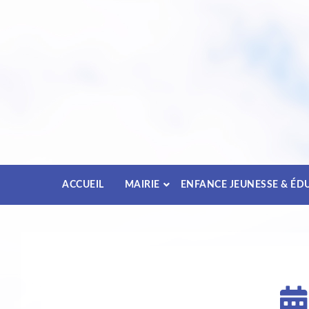
Passez
au
contenu
ACCUEIL
MAIRIE
ENFANCE JEUNESSE & ÉD