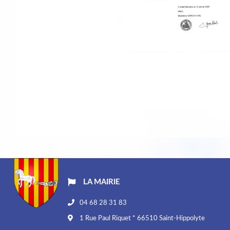
LA MAIRIE
04 68 28 31 83
1 Rue Paul Riquet * 66510 Saint-Hippolyte