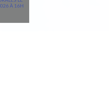
ORALES LE
026 À 16H