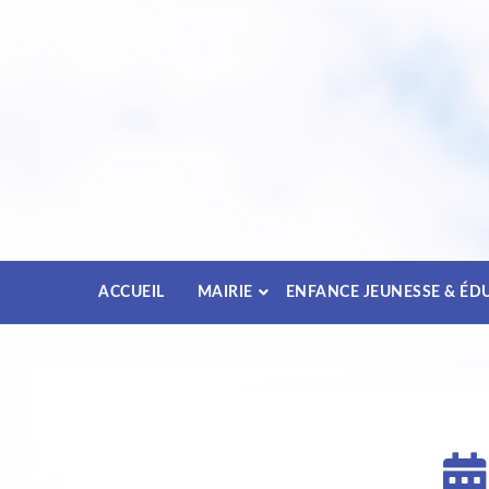
Passez
au
contenu
ACCUEIL
MAIRIE
ENFANCE JEUNESSE & ÉD