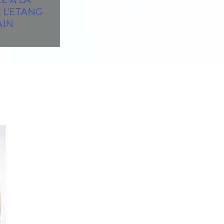
E A LA
 L’ETANG
AIN