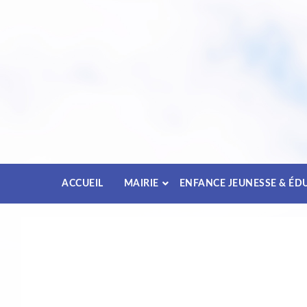
Passez
au
contenu
ACCUEIL
MAIRIE
ENFANCE JEUNESSE & ÉD